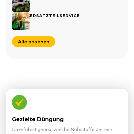
ERSATZTEILSERVICE
Alle ansehen
Nur für kurze Zeit!
-10% Rabatt
Melde dich jetzt zu unserem Newsletter an
Gezielte Düngung
und erhalte exklusive Tipps, spannende
Angebote und aktuelle Neuigkeiten.
Du erfährst genau, welche Nährstoffe deinem