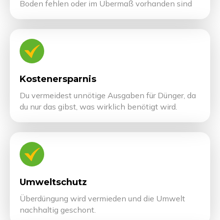
Plus 10% Rabatt auf deinen gesamten
Boden fehlen oder im Übermaß vorhanden sind
Einkauf in deinem Markt.
Email
Jetzt 10% Rabatt sichern
Kostenersparnis
Du vermeidest unnötige Ausgaben für Dünger, da
du nur das gibst, was wirklich benötigt wird.
Umweltschutz
Überdüngung wird vermieden und die Umwelt
nachhaltig geschont.